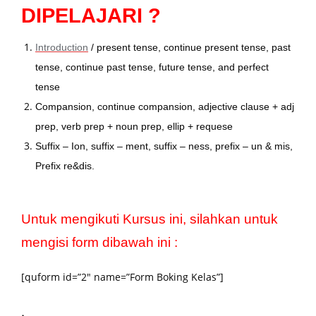
DIPELAJARI ?
Introduction
/ present tense, continue present tense, past
tense, continue past tense, future tense, and perfect
tense
Compansion, continue compansion, adjective clause + adj
prep, verb prep + noun prep, ellip + requese
Suffix – Ion, suffix – ment, suffix – ness, prefix – un & mis,
Prefix re&dis.
Untuk mengikuti Kursus ini, silahkan untuk
mengisi form dibawah ini :
[quform id=”2″ name=”Form Boking Kelas”]
.