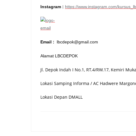
Instagram :
https://www.instagram.com/kursus_l
Email :
lbcdepok@gmail.com
Alamat LBCDEPOK
Jl. Depok Indah I No.1, RT.4/RW.17, Kemiri Muk
Lokasi Samping Informa / AC Hadwere Margon
Lokasi Depan DMALL