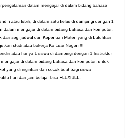
erpengalaman dalam mengajar di dalam bidang bahasa
iri atau lebih, di dalam satu kelas di dampingi dengan 1
an dalam mengajar di dalam bidang bahasa dan komputer.
 dari segi jadwal dan Keperluan Materi yang di butuhkan
utkan studi atau bekerja Ke Luar Negeri !!!
diri atau hanya 1 siswa di dampingi dengan 1 Instruktur
mengajar di dalam bidang bahasa dan komputer. untuk
et yang di inginkan dan cocok buat bagi siswa
ktu hari dan jam belajar bisa FLEXIBEL.