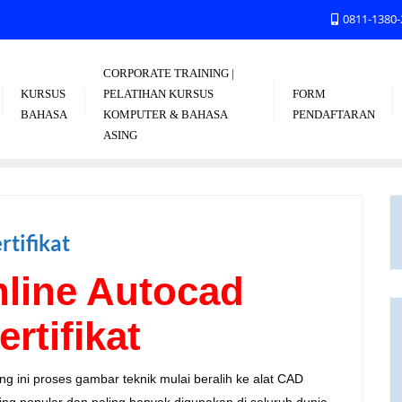
0811-1380
CORPORATE TRAINING |
KURSUS
PELATIHAN KURSUS
FORM
BAHASA
KOMPUTER & BAHASA
PENDAFTARAN
ASING
tifikat
line Autocad
rtifikat
 ini proses gambar teknik mulai beralih ke alat CAD