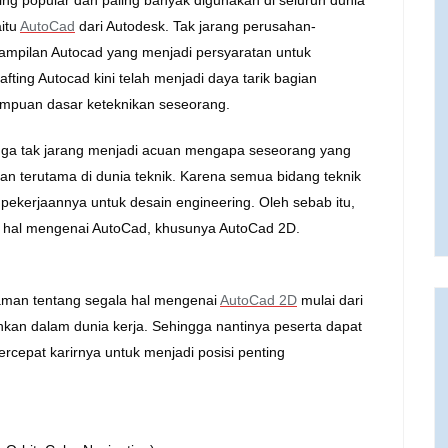
ng popular dan paling banyak digunakan di seluruh dunia
aitu
AutoCad
dari Autodesk. Tak jarang perusahan-
ampilan Autocad yang menjadi persyaratan untuk
fting Autocad kini telah menjadi daya tarik bagian
ampuan dasar keteknikan seseorang.
gga tak jarang menjadi acuan mengapa seseorang yang
 terutama di dunia teknik. Karena semua bidang teknik
ekerjaannya untuk desain engineering. Oleh sebab itu,
la hal mengenai AutoCad, khusunya AutoCad 2D.
aman tentang segala hal mengenai
AutoCad 2D
mulai dari
hkan dalam dunia kerja. Sehingga nantinya peserta dapat
cepat karirnya untuk menjadi posisi penting