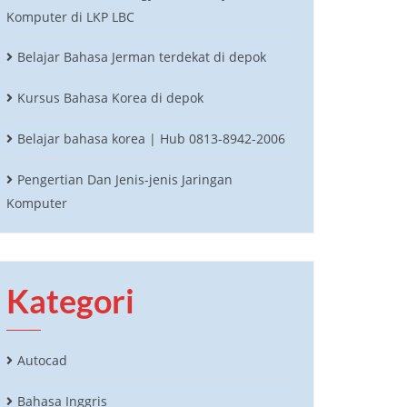
Komputer di LKP LBC
Belajar Bahasa Jerman terdekat di depok
Kursus Bahasa Korea di depok
Belajar bahasa korea | Hub 0813-8942-2006
Pengertian Dan Jenis-jenis Jaringan
Komputer
Kategori
Autocad
Bahasa Inggris