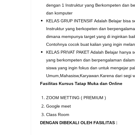
dengan 1 Instruktur yang Berkompeten dan b
dan komputer
KELAS GRUP INTENSIF Adalah Belajar bisa send
Instruktur yang berkopeten dan berpengalam
dimana mempunya target yang di inginkan baik
Contohnya cocok buat kalian yang ingin melanj
KELAS PRIVAT PAKET Adalah Belajar hanya sen
yang berkompeten dan berpengalaman dalam 
siswa yang ingin fokus dan untuk mengejar pak
Umum,Mahasisw,Karyawan.Karena dari segi wa
Fasilitas Kursus Tatap Muka dan Online
ZOOM METTING ( PREMIUM )
Google meet
Class Room
DENGAN DIBEKALI OLEH FASILITAS :