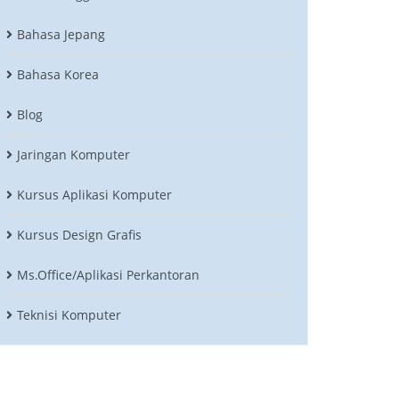
Bahasa Jepang
Bahasa Korea
Blog
Jaringan Komputer
Kursus Aplikasi Komputer
Kursus Design Grafis
Ms.Office/Aplikasi Perkantoran
Teknisi Komputer