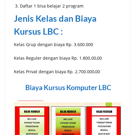
Daftar 1 bisa belajar 2 program
Jenis Kelas dan Biaya
Kursus LBC :
Kelas Grup dengan biaya Rp. 3.600.000
Kelas Reguler dengan biaya Rp. 1.800.00,00
Kelas Privat dengan biaya Rp. 2.700.000,00
Biaya Kursus Komputer LBC