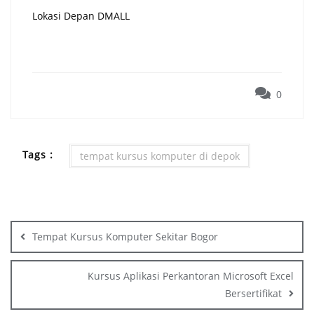
Lokasi Depan DMALL
0
Tags :
tempat kursus komputer di depok
Tempat Kursus Komputer Sekitar Bogor
Kursus Aplikasi Perkantoran Microsoft Excel
Bersertifikat