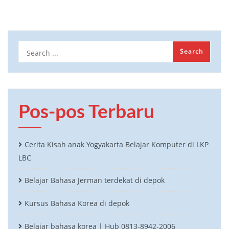
Pos-pos Terbaru
Cerita Kisah anak Yogyakarta Belajar Komputer di LKP
LBC
Belajar Bahasa Jerman terdekat di depok
Kursus Bahasa Korea di depok
Belajar bahasa korea | Hub 0813-8942-2006