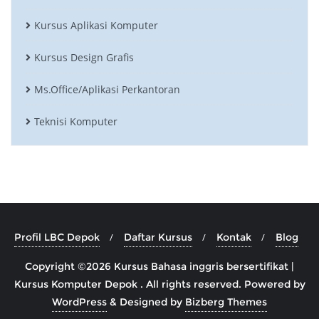
Kursus Aplikasi Komputer
Kursus Design Grafis
Ms.Office/Aplikasi Perkantoran
Teknisi Komputer
Profil LBC Depok
Daftar Kursus
Kontak
Blog
Copyright ©2026 Kursus Bahasa inggris bersertifikat |
Kursus Komputer Depok . All rights reserved.
Powered by
WordPress
&
Designed by
Bizberg Themes