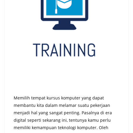
Memilih tempat kursus komputer yang dapat
membantu kita dalam melamar suatu pekerjaan
menjadi hal yang sangat penting. Pasalnya di era
digital seperti sekarang ini, tentunya kamu perlu
memiliki kemampuan teknologi komputer. Oleh